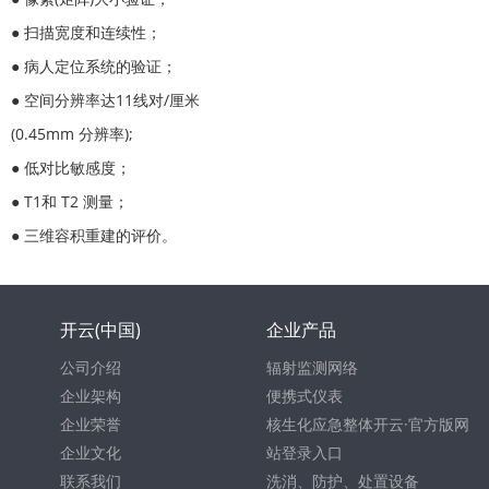
● 扫描宽度和连续性；
● 病人定位系统的验证；
● 空间分辨率达11线对/厘米
(0.45mm 分辨率);
● 低对比敏感度；
● T1和 T2 测量；
● 三维容积重建的评价。
开云(中国)
企业产品
公司介绍
辐射监测网络
企业架构
便携式仪表
企业荣誉
核生化应急整体开云·官方版网
企业文化
站登录入口
联系我们
洗消、防护、处置设备