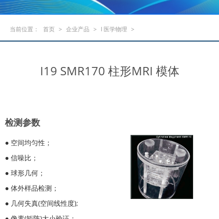
当前位置：
首页
>
企业产品
>
I 医学物理
>
I19 SMR170 柱形MRI 模体
检测参数
● 空间均匀性；
● 信噪比；
● 球形几何；
● 体外样品检测；
● 几何失真(空间线性度);
● 像素(矩阵)大小验证；