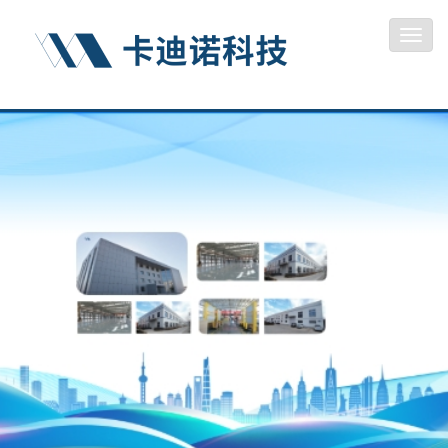
Toggl
navig